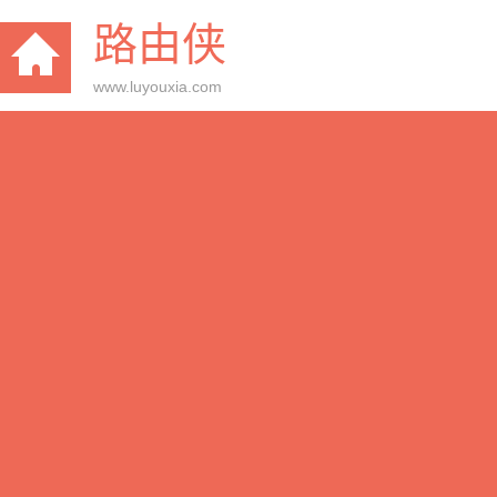
路由侠
www.luyouxia.com